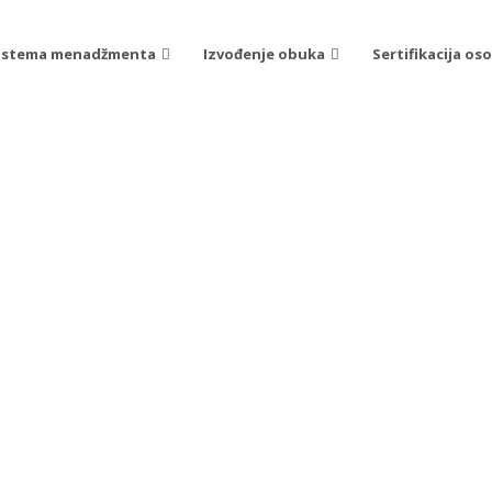
 sistema menadžmenta
Izvođenje obuka
Sertifikacija os