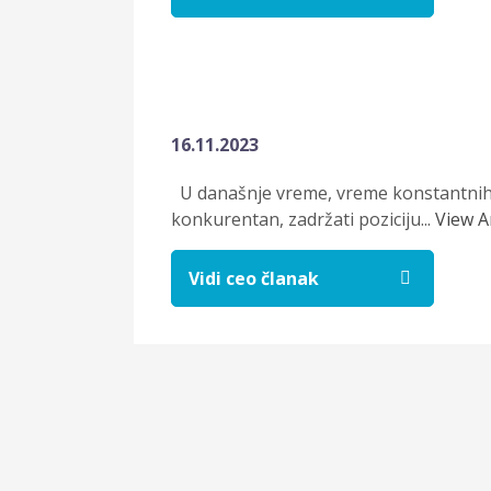
16.11.2023
U današnje vreme, vreme konstantnih p
konkurentan, zadržati poziciju...
View Ar
Vidi ceo članak