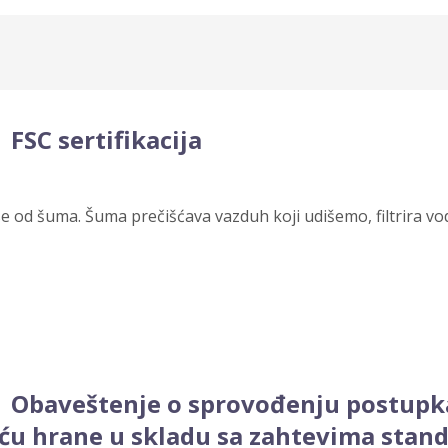
FSC sertifikacija
ise od šuma. Šuma prečišćava vazduh koji udišemo, filtrira v
Obaveštenje o sprovođenju postupka 
 hrane u skladu sa zahtevima standa