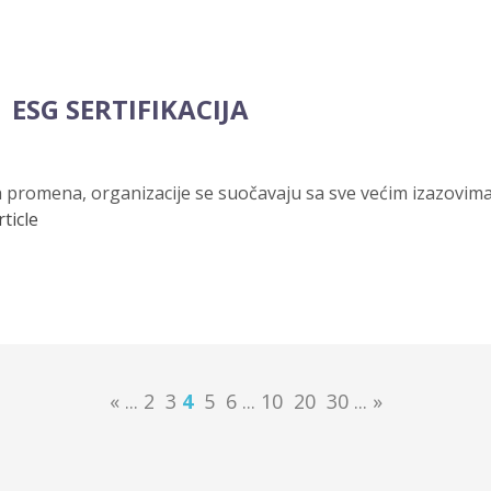
ESG SERTIFIKACIJA
romena, organizacije se suočavaju sa sve većim izazovima 
ticle
«
...
2
3
4
5
6
...
10
20
30
...
»