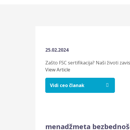
25.02.2024
Zašto FSC sertifikacija? Naši životi zav
View Article
Vidi ceo članak
menadžmeta bezbednošću