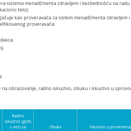
vera sistema menadžmenta zdravljem i bezbednošću na radu 
kaciono telo);
ngažuje kao proveravača za sistem menadžmenta zdravljem i
alifikovanog proveravača;
odavca;
j.
a:
 na obrazovanje, radno iskustvo, obuku i iskustvo u sprov
Radno
iskustvo (god)
o
u vezi sa
Obuka
Iskustvo u proverama