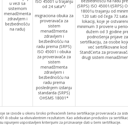
bezbednošću na radu pr
ISO 45001 u trajanju
u vezi sa
(SRPS) ISO 45001/(SRPS) 
od 24 sata*/
sistemom
18001u trajanju od min
menadžmenta
migraciona obuka za
120 sati od čega 72 sata
zdravljem i
proveravača za
lokaciji, koje je ostvaren
bezbednošću
sistem
minimum 3 provere u perio
na radu)
menadžmenta
dužem od 3 godine pr
zdravljem i
podnošenja prijave za
bezbednošću na
sertifikaciju, za osobe koj
radu prema (SRPS)
već sertifikovane kod
ISO 45001 i obuka
StandCerta za proveravač
za proveravača za
drugi sistem menadžmen
sistem
menadžmenta
zdravljem i
bezbednošću na
radu prema
poslednjem izdanju
standarda (SRPS)
OHSMS 18001*
je se izvode u okviru široko prihvaćenih šema sertifikacije proveravača za sis
li obuke sa ekvivalentnim rezultatom. Kao adekvatan preduslov za sertifikac
 ispunjeni uspostavljeni kriterijumi za priznavanje dati u šemi sertifikacije.