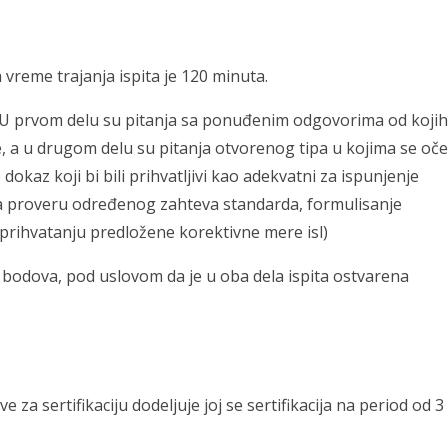
 vreme trajanja ispita je 120 minuta.
ja. U prvom delu su pitanja sa ponuđenim odgovorima od kojih
, a u drugom delu su pitanja otvorenog tipa u kojima se oč
kaz koji bi bili prihvatljivi kao adekvatni za ispunjenje
za proveru određenog zahteva standarda, formulisanje
prihvatanju predložene korektivne mere isl)
 bodova, pod uslovom da je u oba dela ispita ostvarena
e za sertifikaciju dodeljuje joj se sertifikacija na period od 3