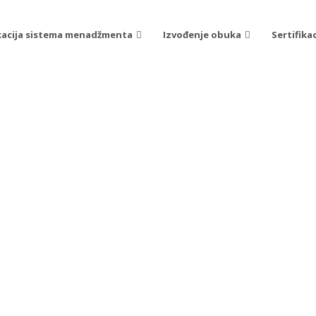
ikacija sistema menadžmenta
Izvođenje obuka
Sertifika
stem menažmenta zdrav
adu prema (SRPS) ISO 
 menadžmenta zdravljem i bezbednošću
 potvrdu da posedujete potrebno
sprovođenje internih provera, provera
e strane prema (SRPS) ISO 45001.