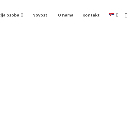
cija osoba
Novosti
O nama
Kontakt
ljem i
45001