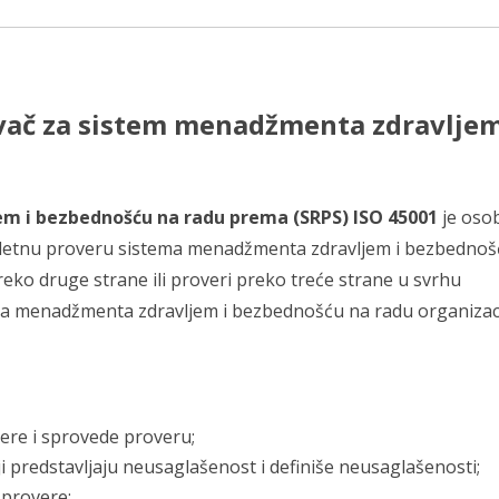
avač za sistem menadžmenta zdravljem
m i bezbednošću na radu prema (SRPS) ISO 45001
je oso
ompletnu proveru sistema menadžmenta zdravljem i bezbednoš
preko druge strane ili proveri preko treće strane u svrhu
tema menadžmenta zdravljem i bezbednošću na radu organizac
ere i sprovede proveru;
i predstavljaju neusaglašenost i definiše neusaglašenosti;
 provere;