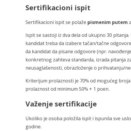
Sertifikacioni ispit
Sertifikacioni ispit se polaže
pismenim putem
a
Ispit se sastoji iz dva dela od ukupno 30 pitan
kandidat treba da izabere tačan/tačne odgovore
da kandidat da pisane odgovore (npr. navođenje do
konkretnog zahteva standarda, izrada pitanja 
neusaglašenosti, obrazloženje o prihvatanju/ne
Kriterijum prolaznosti je 70% od mogućeg broja
prolaznost od minimum 50% + 1 poen.
Važenje sertifikacije
Ukoliko je osoba položila ispit i ispunila sve uslov
godine.