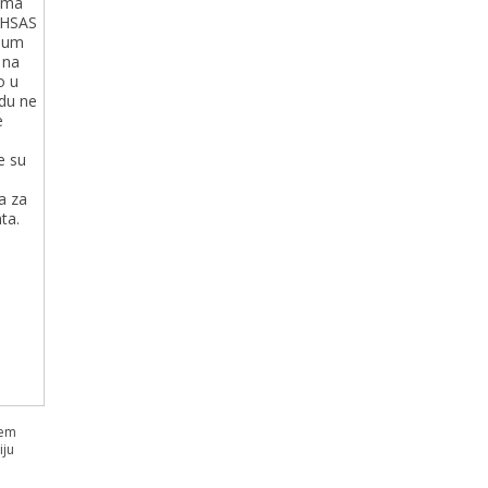
ema
OHSAS
imum
 na
o u
du ne
e
e su
a za
ta.
tem
iju