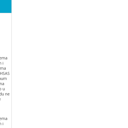
tema
 i
ema
OHSAS
imum
 na
o u
du ne
e
tema
 i