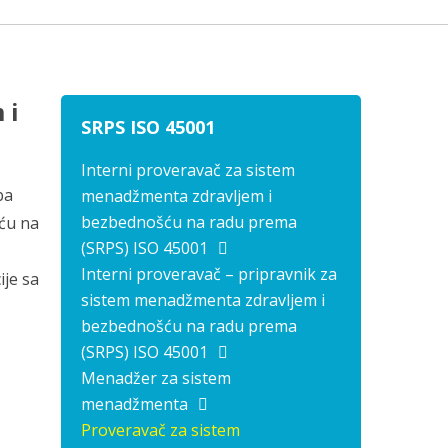
 i
SRPS ISO 45001
Interni proveravač za sistem
ba
menadžmenta zdravljem i
bezbednošću na radu prema
ću na
(SRPS) ISO 45001
Interni proveravač – pripravnik za
ije sa
sistem menadžmenta zdravljem i
bezbednošću na radu prema
(SRPS) ISO 45001
Menadžer za sistem
menadžmenta
Proveravač za sistem