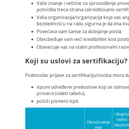
Vaše znanje i veštine za sprovođenje pro
potvrdila treća strana (akreditovano sertifi
Vaša organizacija/organizacija koja vas a
bezbednošću na radu sigurna je da ima kv
Povećava vam šanse za dobijanje posla;
Obezbeđuje vam veći kredibilitet kod posl
Obavezuje vas na stalni profesionalni razvo
Koji su uslovi za sertifikaciju?
Podnosilac prijave za sertifikaciju/osoba mora d
ispuni određene preduslove koji se odnose
provera (videti tabelu);
položi pismeni ispit.
Ukupno
radno
Obrazovanje
iskustv
min