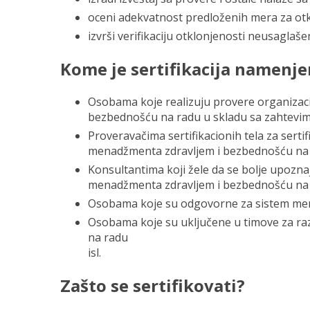
oceni adekvatnost predloženih mera za otk
izvrši verifikaciju otklonjenosti neusaglaše
Kome je sertifikacija namenj
Osobama koje realizuju provere organizac
bezbednošću na radu u skladu sa zahtevim
Proveravačima sertifikacionih tela za serti
menadžmenta zdravljem i bezbednošću na 
Konsultantima koji žele da se bolje upoznaj
menadžmenta zdravljem i bezbednošću na 
Osobama koje su odgovorne za sistem mena
Osobama koje su uključene u timove za ra
na radu
isl.
Zašto se sertifikovati?