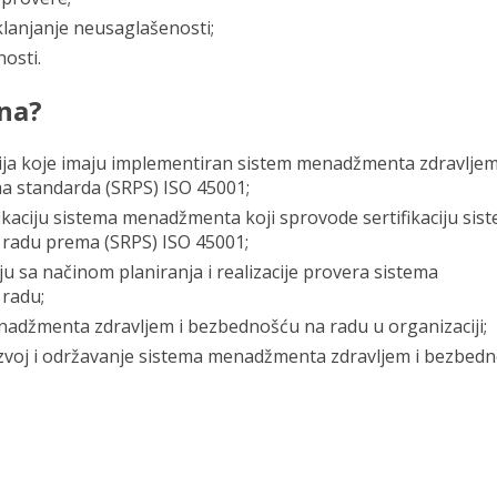
lanjanje neusaglašenosti;
nosti.
ena?
ija koje imaju implementiran sistem menadžmenta zdravljem
a standarda (SRPS) ISO 45001;
fikaciju sistema menadžmenta koji sprovode sertifikaciju sis
radu prema (SRPS) ISO 45001;
u sa načinom planiranja i realizacije provera sistema
radu;
džmenta zdravljem i bezbednošću na radu u organizaciji;
zvoj i održavanje sistema menadžmenta zdravljem i bezbed