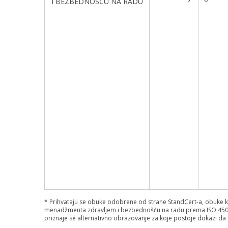
I BEZBEDNOŠĆU NA RADU
* Prihvataju se obuke odobrene od strane StandCert-a, obuke ko
menadžmenta zdravljem i bezbednošću na radu prema ISO 45001 i
priznaje se alternativno obrazovanje za koje postoje dokazi da su