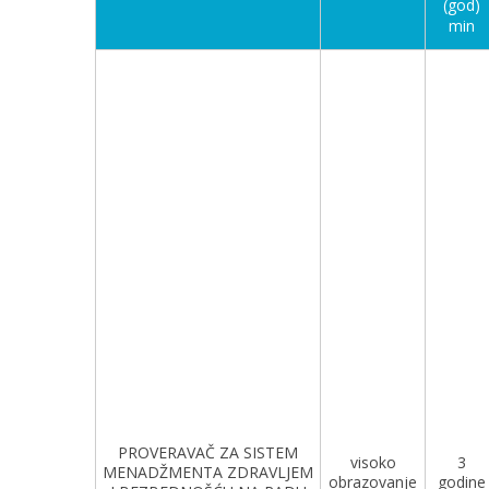
(god)
min
PROVERAVAČ ZA SISTEM
visoko
3
MENADŽMENTA ZDRAVLJEM
obrazovanje
godine