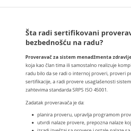
Šta radi sertifikovani prover
bezbednošću na radu?
Proveravač za sistem menadžmenta zdravlje
koja kao član tima ili samostalno realizuje k
radu bilo da se radi o internoj proveri, proveri 
sertifikacije, a radi provere usaglašenosti sis
zahtevima standarda SRPS ISO 45001.
Zadatak proveravača je da:
planira proveru, upravlja programom prov
utvrdi nalaze provere, prepozna nalaze koj
izradi izveštaj sa provere i ostale nalaze sa