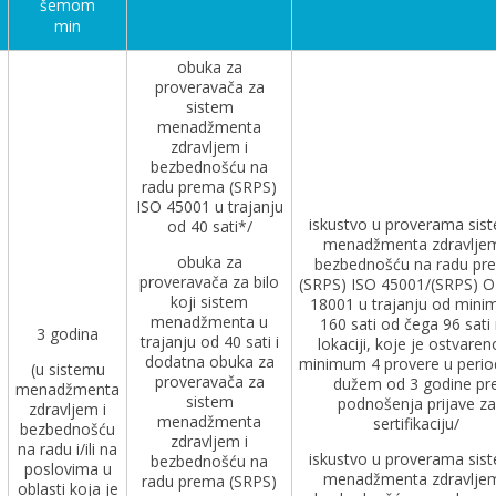
šemom
min
obuka za
proveravača za
sistem
menadžmenta
zdravljem i
bezbednošću na
radu prema (SRPS)
ISO 45001 u trajanju
iskustvo u proverama sis
od 40 sati*/
menadžmenta zdravljem
obuka za
bezbednošću na radu pr
proveravača za bilo
(SRPS) ISO 45001/(SRPS) 
koji sistem
18001 u trajanju od min
menadžmenta u
160 sati od čega 96 sati
3 godina
trajanju od 40 sati i
lokaciji, koje je ostvaren
dodatna obuka za
minimum 4 provere u perio
(u sistemu
proveravača za
dužem od 3 godine pr
menadžmenta
sistem
podnošenja prijave za
zdravljem i
menadžmenta
sertifikaciju/
bezbednošću
zdravljem i
na radu i/ili na
iskustvo u proverama sis
bezbednošću na
poslovima u
menadžmenta zdravljem
radu prema (SRPS)
oblasti koja je