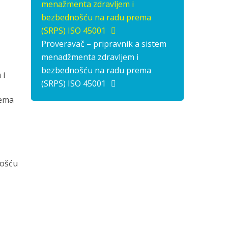
menažmenta zdravljem i
bezbednošću na radu prema
(SRPS) ISO 45001
Proveravač – pripravnik a sistem
menadžmenta zdravljem i
bezbednošću na radu prema
 i
(SRPS) ISO 45001
tema
nošću