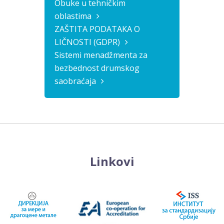
Obuke u tehničkim
oblastima
ZAŠTITA PODATAKA O
LIČNOSTI (GDPR)
Sistemi menadžmenta za
bezbednost drumskog
saobraćaja
Linkovi