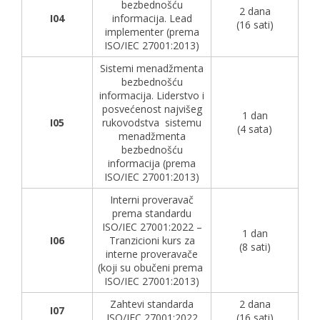
bezbednošću
2 dana
I04
informacija. Lead
(16 sati)
implementer (prema
ISO/IEC 27001:2013)
Sistemi menadžmenta
bezbednošću
informacija. Liderstvo i
posvećenost najvišeg
1 dan
I05
rukovodstva sistemu
(4 sata)
menadžmenta
bezbednošću
informacija (prema
ISO/IEC 27001:2013)
Interni proveravač
prema standardu
ISO/IEC 27001:2022 –
1 dan
I06
Tranzicioni kurs za
(8 sati)
interne proveravače
(koji su obučeni prema
ISO/IEC 27001:2013)
Zahtevi standarda
2 dana
I07
ISO/IEC 27001:2022
(16 sati)