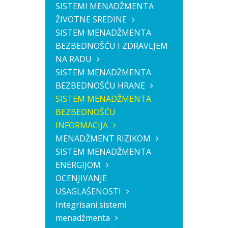
SISTEMI MENADŽMENTA
ŽIVOTNE SREDINE
SISTEM MENADŽMENTA
BEZBEDNOŠĆU I ZDRAVLJEM
NA RADU
SISTEM MENADŽMENTA
BEZBEDNOŠĆU HRANE
SISTEM MENADŽMENTA
BEZBEDNOŠĆU
INFORMACIJA
MENADŽMENT RIZIKOM
SISTEM MENADŽMENTA
ENERGIJOM
OCENJIVANJE
USAGLAŠENOSTI
Integrisani sistemi
menadžmenta