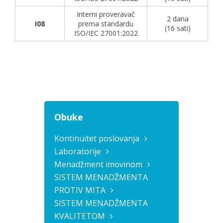
Interni proveravač
2 dana
I08
prema standardu
(16 sati)
ISO/IEC 27001:2022
Obuke
Kontinuitet poslovanja
Laboratorije
Menadžment imovinom
SISTEM MENADŽMENTA
PROTIV MITA
SISTEM MENADŽMENTA
KVALITETOM