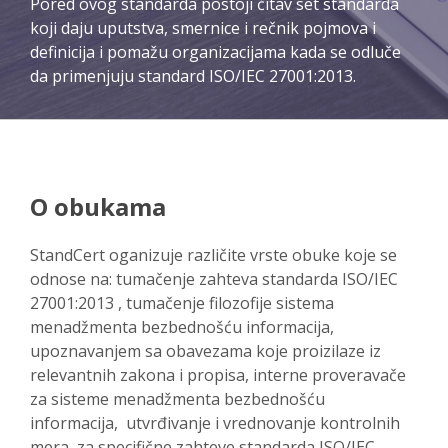
Pored ovog standarda postoji čitav set standarda
koji daju uputstva, smernice i rečnik pojmova i
definicija i pomažu organizacijama kada se odluče
da primenjuju standard ISO/IEC 27001:2013.
O obukama
StandCert oganizuje različite vrste obuke koje se
odnose na: tumačenje zahteva standarda ISO/IEC
27001:2013 , tumačenje filozofije sistema
menadžmenta bezbednošću informacija,
upoznavanjem sa obavezama koje proizilaze iz
relevantnih zakona i propisa, interne proveravače
za sisteme menadžmenta bezbednošću
informacija, utvrđivanje i vrednovanje kontrolnih
mera, za specifične zahteve standarda ISO/IEC