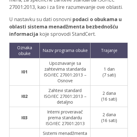
27001:2013, kao i za šire razumevanje ove oblasti.
U nastavku su dati osnovni
podaci o obukama u
oblasti sistema menadžmenta bezbednošću
informacija
koje sprovodi StandCert.
Oznaka
Naziv programa obuke
Trajanje
obuke
Upoznavanje sa
zahtevima standarda
1 dan
I01
ISO/IEC 27001:2013 –
(7 sati)
Osnove
Zahtevi standard
2 dana
I02
ISO/IEC 27001:2013 –
(16 sati)
detaljno
Interni proveravač
2 dana
I03
prema standardu
(16 sati)
ISO/IEC 27001:2013
Sistemi menadžmenta