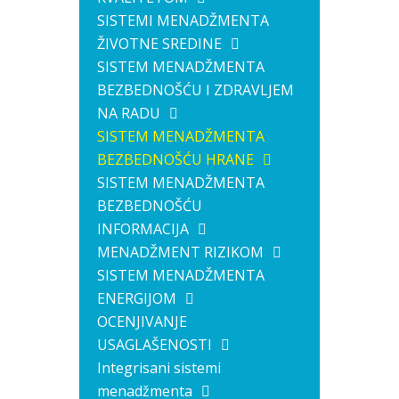
SISTEMI MENADŽMENTA
ŽIVOTNE SREDINE
SISTEM MENADŽMENTA
BEZBEDNOŠĆU I ZDRAVLJEM
NA RADU
SISTEM MENADŽMENTA
BEZBEDNOŠĆU HRANE
SISTEM MENADŽMENTA
BEZBEDNOŠĆU
INFORMACIJA
MENADŽMENT RIZIKOM
SISTEM MENADŽMENTA
ENERGIJOM
OCENJIVANJE
USAGLAŠENOSTI
Integrisani sistemi
menadžmenta