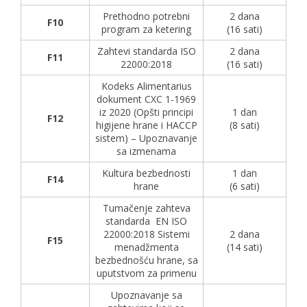
Prethodno potrebni
2 dana
F10
program za ketering
(16 sati)
Zahtevi standarda ISO
2 dana
F11
22000:2018
(16 sati)
Kodeks Alimentarius
dokument CXC 1-1969
iz 2020 (Opšti principi
1 dan
F12
higijene hrane i HACCP
(8 sati)
sistem) – Upoznavanje
sa izmenama
Kultura bezbednosti
1 dan
F14
hrane
(6 sati)
Tumačenje zahteva
standarda EN ISO
22000:2018 Sistemi
2 dana
F15
menadžmenta
(14 sati)
bezbednošću hrane, sa
uputstvom za primenu
Upoznavanje sa