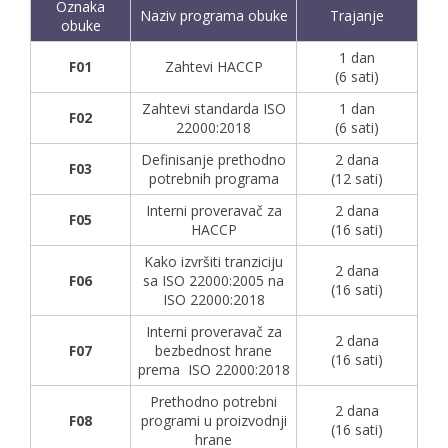
Oznaka
Naziv programa obuke
Trajanje
obuke
1 dan
F01
Zahtevi HACCP
(6 sati)
Zahtevi standarda ISO
1 dan
F02
22000:2018
(6 sati)
Definisanje prethodno
2 dana
F03
potrebnih programa
(12 sati)
Interni proveravač za
2 dana
F05
HACCP
(16 sati)
Kako izvršiti tranziciju
2 dana
F06
sa ISO 22000:2005 na
(16 sati)
ISO 22000:2018
Interni proveravač za
2 dana
F07
bezbednost hrane
(16 sati)
prema ISO 22000:2018
Prethodno potrebni
2 dana
F08
programi u proizvodnji
(16 sati)
hrane