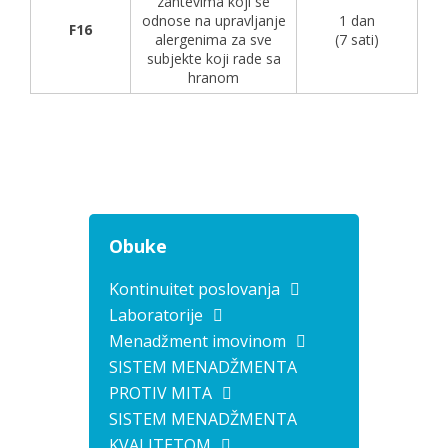
zahtevima koji se
odnose na upravljanje
1 dan
F16
alergenima za sve
(7 sati)
subjekte koji rade sa
hranom
Obuke
Kontinuitet poslovanja
Laboratorije
Menadžment imovinom
SISTEM MENADŽMENTA
PROTIV MITA
SISTEM MENADŽMENTA
KVALITETOM