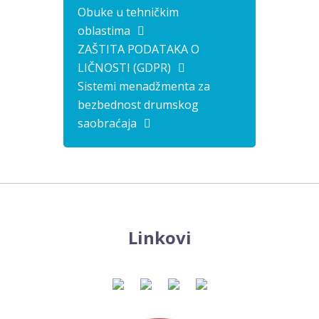
Obuke u tehničkim
oblastima
ZAŠTITA PODATAKA O
LIČNOSTI (GDPR)
Sistemi menadžmenta za
bezbednost drumskog
saobraćaja
Linkovi