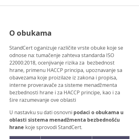
O obukama
StandCert oganizuje različite vrste obuke koje se
odnose na: tumačenje zahteva standarda ISO
22000:2018, ocenjivanje rizika za bezbednost
hrane, primenu HACCP principa, upoznavanje sa
obavezama koje proizilaze iz zakona i propisa,
interne proveravače za sisteme menadžmenta
bezbednosti hrane i za HACCP principe, kao i za
šire razumevanje ove oblasti
U nastavku su dati osnovni
podaci o obukama u
oblasti sistema menadžmenta bezbednošću
hrane
koje sprovodi StandCert.